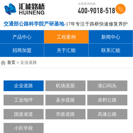
全国咨询热线
400-9018-518
交通部公路科学院产研基地-
17年专注于路桥快速修复养护
产品中心
工程案例
新闻中心
招商加盟
关于汇能
联系汇能
首页 >
企业道路
企业道路
机场道面
港口码头
工业地坪
县乡道路
农村公路
国道省道
市政道路
高速公路
小区学校