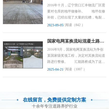
2016年十月，辽宁营口汇丰物流厂区需
要对仓库的地坪做修补。 地坪在修
补前，已经出现了大量的坑槽，龟裂及
裂缝，如不进行修复，堆放
/ 阅读（842 ）
2023-09-05
国家电网某换流站混凝土路面修补工程
2016年9月，国家电网某换流站为争创
某国家级奖项工程，决定对其换流站道
路进行整修。 汇能路桥成为了这个
项目的路面修复材料供应商
/ 阅读（1007 ）
2025-04-21
在线留言，免费提供定制方案
十余年专注道路养护行业