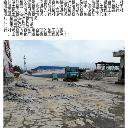
查并做好相关记录，病害调查包括破碎板、裂缝、坑槽、错台等。对
混凝土路面病害板块进行修补，确保处治后的水泥混凝土路面板处于
稳固状态。所以应当首先对路面进行路况勘察。该施工流程主要针对
混凝土板破碎换板情况，针对该情况勘察内容包括如下几条：
1、路面破碎板情况
2、路面结构构成
3、需要处理范围
针对考察内容制定合理的施工方案。
一、山西焦化厂道路换板工程案例：