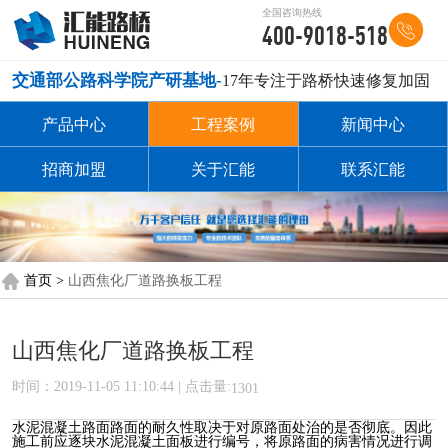
全国咨询热线
400-9018-518
交通部公路科学院产研基地-
17年专注于路桥快速修复加固
产品中心
工程案例
新闻中心
招商加盟
关于汇能
联系汇能
首页 >
山西焦化厂道路换板工程
山西焦化厂道路换板工程
时间：2019-11-05 11:10:44 | 点击量:
1301
水泥混凝土路面路面的耐久性取决于对原路面处治的是否彻底。因此
施工前应逐块水泥混凝土面板进行编号，将原路面的病害情况进行调