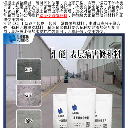
混凝土道路经过一段时间的使用，会出现开裂、麻面、漏石子等病害
问题，如果出现这些问题而不及时处理，病害会越来越大，道路也会
加速老化。那么混凝土路面出现病害后，怎么对路面进行修补呢?汇
能路面修补公司推荐
，并教给大家路面修补材料的正
路面快速修补料
确使用方法。
汇能 CCT-1 型路面起皮、起砂、露骨修补材料，由进口高分子聚合
物、特种无机胶凝材料、精细耐磨骨料复合多种功能添加剂配制而
成，现场按比例加水搅拌均匀即可，无毒环保，使用方便。