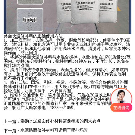
路面快速修补料的正确使用方法
1、加工底面时，去除凸起、剥落、裂纹等松动部分，使零件小于3毫
米，油渍粗糙。粗化方法可以用专业铣床或锋利的锤子手动攻丝。清
洗底部的污垢和其他杂物，并用高压水冲洗。清洗时，应将泥浆冲出
操作面，防止回流。
2、将起砂路面快速修补料与水混合搅拌，水量控制在16%(质量比)范
围内。搅拌:充分搅拌均匀，搅拌时间3分钟左右，不宜过长，以免在
搅拌罐内凝固。
3、清洁并冲洗待修复的表面。表面是湿的，但没有清水。如果坑内
有水，施工前用气枪吹干起砂路面快速修补料。保持工作表面湿润，
但不要有干净的水。
4、修补凹坑、凹坑、剥落、裸露、小裂纹等。将混合好的起砂路面
快速修补料倒在作业面上，用大镘刀抹平，镘刀前端与地面成10°角
轻轻抬起，尽量少抹平，不要抹两遍。
5、维修和交通管制后，喷水覆盖维修。气温在20度以上时，1-2小时
即可通车;气温较低时，可适当延长起砂路面快速修补料的开放时间。
汇能路桥作为专业的路面修补厂家，多年来积累丰富的路面修补经
验，欢迎广大顾客来电：18339921059。
选购水泥路面修补材料需要考虑的四大要点
上一篇：
水泥路面修补材料可适用于哪些场景
下一篇：