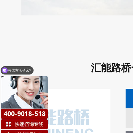
汇能路桥
地面起砂起灰怎么处理?