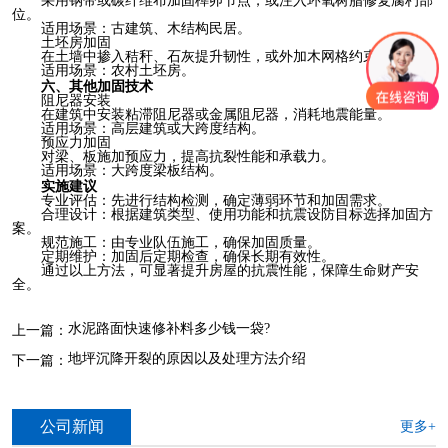
采用钢带或碳纤维布加固榫卯节点，或注入环氧树脂修复腐朽部
位。
适用场景：古建筑、木结构民居。
土坯房加固
在土墙中掺入秸秆、石灰提升韧性，或外加木网格约束墙体。
适用场景：农村土坯房。
六、其他加固技术
阻尼器安装
在建筑中安装粘滞阻尼器或金属阻尼器，消耗地震能量。
适用场景：高层建筑或大跨度结构。
预应力加固
对梁、板施加预应力，提高抗裂性能和承载力。
适用场景：大跨度梁板结构。
实施建议
专业评估：先进行结构检测，确定薄弱环节和加固需求。
合理设计：根据建筑类型、使用功能和抗震设防目标选择加固方
案。
规范施工：由专业队伍施工，确保加固质量。
定期维护：加固后定期检查，确保长期有效性。
通过以上方法，可显著提升房屋的抗震性能，保障生命财产安
全。
水泥路面快速修补料多少钱一袋?
上一篇：
地坪沉降开裂的原因以及处理方法介绍
下一篇：
公司新闻
更多+