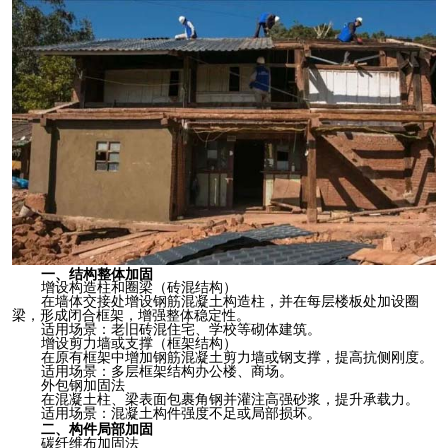
一、结构整体加固
增设构造柱和圈梁（砖混结构）
在墙体交接处增设钢筋混凝土构造柱，并在每层楼板处加设圈
梁，形成闭合框架，增强整体稳定性。
适用场景：老旧砖混住宅、学校等砌体建筑。
增设剪力墙或支撑（框架结构）
在原有框架中增加钢筋混凝土剪力墙或钢支撑，提高抗侧刚度。
适用场景：多层框架结构办公楼、商场。
外包钢加固法
在混凝土柱、梁表面包裹角钢并灌注高强砂浆，提升承载力。
适用场景：混凝土构件强度不足或局部损坏。
二、构件局部加固
碳纤维布加固法