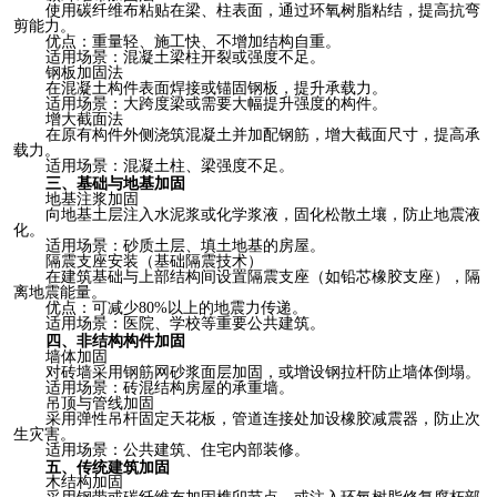
使用碳纤维布粘贴在梁、柱表面，通过环氧树脂粘结，提高抗弯
剪能力。
优点：重量轻、施工快、不增加结构自重。
适用场景：混凝土梁柱开裂或强度不足。
钢板加固法
在混凝土构件表面焊接或锚固钢板，提升承载力。
适用场景：大跨度梁或需要大幅提升强度的构件。
增大截面法
在原有构件外侧浇筑混凝土并加配钢筋，增大截面尺寸，提高承
载力。
适用场景：混凝土柱、梁强度不足。
三、基础与地基加固
地基注浆加固
向地基土层注入水泥浆或化学浆液，固化松散土壤，防止地震液
化。
适用场景：砂质土层、填土地基的房屋。
隔震支座安装（基础隔震技术）
在建筑基础与上部结构间设置隔震支座（如铅芯橡胶支座），隔
离地震能量。
优点：可减少80%以上的地震力传递。
适用场景：医院、学校等重要公共建筑。
四、非结构构件加固
墙体加固
对砖墙采用钢筋网砂浆面层加固，或增设钢拉杆防止墙体倒塌。
适用场景：砖混结构房屋的承重墙。
吊顶与管线加固
采用弹性吊杆固定天花板，管道连接处加设橡胶减震器，防止次
生灾害。
适用场景：公共建筑、住宅内部装修。
五、传统建筑加固
木结构加固