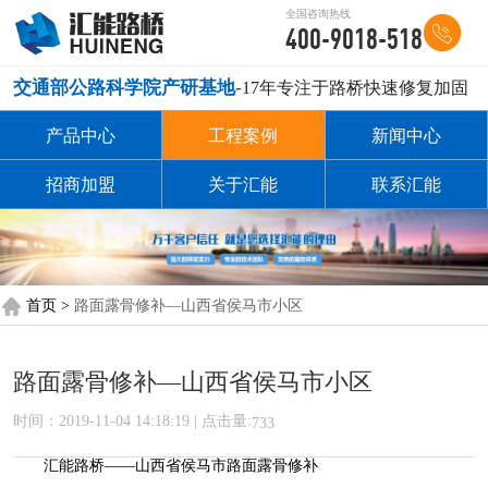
全国咨询热线
400-9018-518
交通部公路科学院产研基地-
17年专注于路桥快速修复加固
产品中心
工程案例
新闻中心
招商加盟
关于汇能
联系汇能
首页 >
路面露骨修补—山西省侯马市小区
路面露骨修补—山西省侯马市小区
时间：2019-11-04 14:18:19 | 点击量:
733
汇能路桥——山西省侯马市路面露骨修补