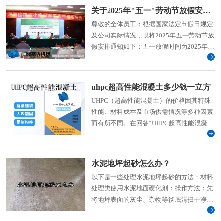
关于2025年"五一"劳动节放假安排的通知
尊敬的全体员工：根据国家法定节假日规定
及公司实际情况，现将2025年五一劳动节放
假安排通知如下：五一放假时间为2025年5
月1日(星期四)至5日（星期一）放假共5天，
2025年5月6日(周二)上班。
uhpc超高性能混凝土多少钱一立方
UHPC（超高性能混凝土）的价格因其特殊
性能、材料成本及市场供需情况等多种因素
而有所不同。在回答“UHPC超高性能混凝土
多少钱一立方米”这
水泥地坪起砂怎么办？
以下是一些处理水泥地坪起砂的方法：材料
处理类使用水泥地面硬化剂：操作方法：先
将地坪表面的灰尘、杂物等彻底清扫干净，
然后将硬化剂均匀