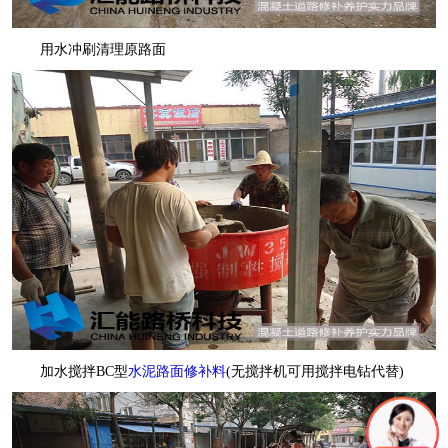
用水冲刷清理原路面
加水搅拌BC型
水泥路面修补料
(无搅拌机可用搅拌电钻代替)