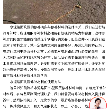
水泥路面坑洞的修补确实与修补材料的选择有关，我们在进行坑
洞修补时，所使用的修补材料必须要有较强的粘结力和强度，这样修
补后的路面才能更好地满足车辆通行的需要，但是这并不代表我们在
选对了材料之后，就一定能将坑洞路面修补好，郑州汇能路桥认为，
在进行坑洞中路面修补之前，还需要对坑洞路面进行必要的处理，因
为坑洞路面的材料脱落较为严重，所以我们需要先清理病害路面，用
工具将坑洞路面清理好，必要时需要拉毛或者是打磨处理，还要对坑
洞内部进行清扫，冲洗，浸泡湿润等操作，最后才是用水泥路面深层
病害修补材料来修补坑洞路面。
水泥路面坑洞修补材料的使用方法
这里以汇能路桥水泥路面SC型深层修补材料为例，在确定了修补
材料后，在将基层路面处理好后，我们就需要将修补材料倒入搅拌容
器中，然后按比例加入一定比例的水，最后迅速将修补材料搅拌均
匀，将其搅拌至无干粉无气泡的状态，静止一小会儿，最后用搅拌好