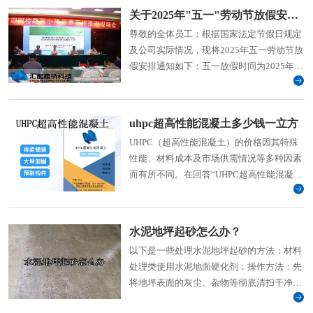
关于2025年"五一"劳动节放假安排的通知
尊敬的全体员工：根据国家法定节假日规定
及公司实际情况，现将2025年五一劳动节放
假安排通知如下：五一放假时间为2025年5
月1日(星期四)至5日（星期一）放假共5天，
2025年5月6日(周二)上班。
uhpc超高性能混凝土多少钱一立方
UHPC（超高性能混凝土）的价格因其特殊
性能、材料成本及市场供需情况等多种因素
而有所不同。在回答“UHPC超高性能混凝土
多少钱一立方米”这
水泥地坪起砂怎么办？
以下是一些处理水泥地坪起砂的方法：材料
处理类使用水泥地面硬化剂：操作方法：先
将地坪表面的灰尘、杂物等彻底清扫干净，
然后将硬化剂均匀