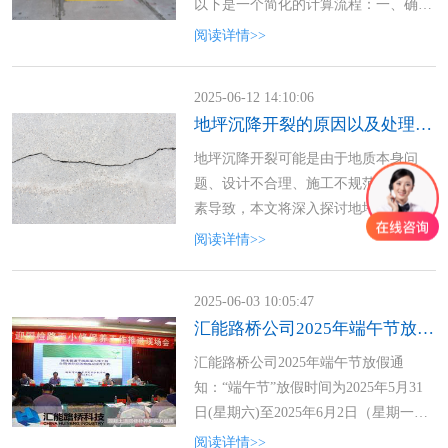
以下是一个简化的计算流程：一、确定
注浆范围首先，需要明确注浆加
阅读详情>>
2025-06-12 14:10:06
地坪沉降开裂的原因以及处理方法介绍
地坪沉降开裂可能是由于地质本身问
题、设计不合理、施工不规范等多种因
素导致，本文将深入探讨地坪沉降开裂
的原因以及处理方法。
阅读详情>>
2025-06-03 10:05:47
汇能路桥公司2025年端午节放假通知
汇能路桥公司2025年端午节放假通
知：“端午节”放假时间为2025年5月31
日(星期六)至2025年6月2日（星期一）
放假，共3天，2025年6月3日（周二）
阅读详情>>