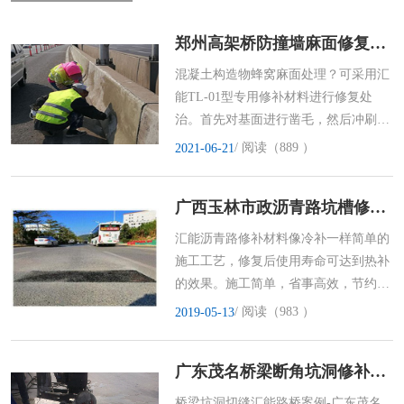
郑州高架桥防撞墙麻面修复方案
混凝土构造物蜂窝麻面处理？可采用汇
能TL-01型专用修补材料进行修复处
治。首先对基面进行凿毛，然后冲刷湿
润，材料按要求加水搅拌均匀，再对病
/ 阅读（889 ）
2021-06-21
害部位进行修复铺装
广西玉林市政沥青路坑槽修复方案
汇能沥青路修补材料像冷补一样简单的
施工工艺，修复后使用寿命可达到热补
的效果。施工简单，省事高效，节约资
源。
/ 阅读（983 ）
2019-05-13
广东茂名桥梁断角坑洞修补案例
桥梁坑洞切缝汇能路桥案例-广东茂名