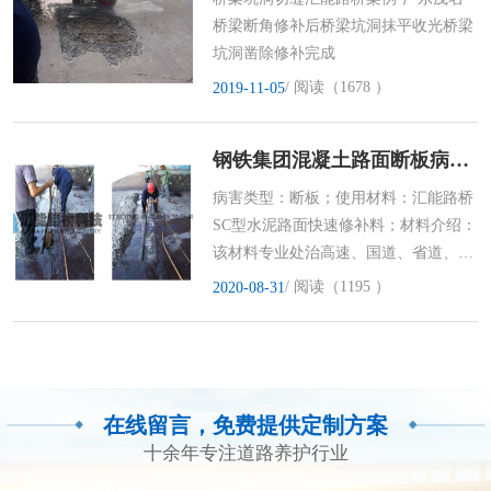
桥梁断角修补后桥梁坑洞抹平收光桥梁
坑洞凿除修补完成
/ 阅读（1678 ）
2019-11-05
钢铁集团混凝土路面断板病害修补案例
病害类型：断板；使用材料：汇能路桥
SC型水泥路面快速修补料；材料介绍：
该材料专业处治高速、国道、省道、县
乡、市政水泥混凝土道路板角断
/ 阅读（1195 ）
2020-08-31
在线留言，免费提供定制方案
十余年专注道路养护行业