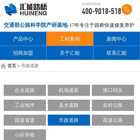
全国咨询热线
400-9018-518
交通部公路科学院产研基地-
17年专注于路桥快速修复养护
产品中心
工程案例
新闻中心
招商加盟
关于汇能
联系汇能
首页 >
市政道路
企业道路
机场道面
港口码头
工业地坪
县乡道路
农村公路
国道省道
市政道路
高速公路
小区学校